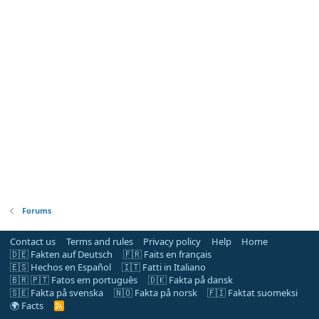
Forums
Contact us
Terms and rules
Privacy policy
Help
Home
🇩🇪 Fakten auf Deutsch
🇫🇷 Faits en français
🇪🇸 Hechos en Español
🇮🇹 Fatti in Italiano
🇧🇷 🇵🇹 Fatos em português
🇩🇰 Fakta på dansk
🇸🇪 Fakta på svenska
🇳🇴 Fakta på norsk
🇫🇮 Faktat suomeksi
🌍 Facts
R
S