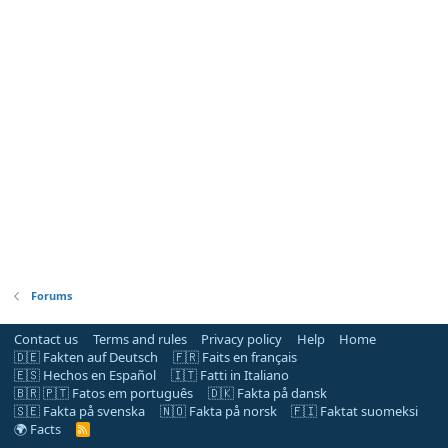
Forums
Contact us
Terms and rules
Privacy policy
Help
Home
🇩🇪 Fakten auf Deutsch
🇫🇷 Faits en français
🇪🇸 Hechos en Español
🇮🇹 Fatti in Italiano
🇧🇷 🇵🇹 Fatos em português
🇩🇰 Fakta på dansk
🇸🇪 Fakta på svenska
🇳🇴 Fakta på norsk
🇫🇮 Faktat suomeksi
🌍 Facts
R
S