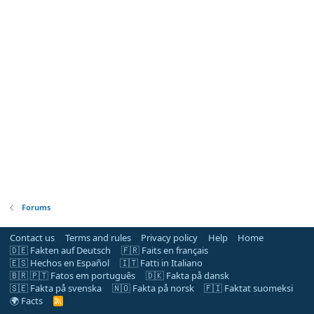
Forums
Contact us
Terms and rules
Privacy policy
Help
Home
🇩🇪 Fakten auf Deutsch
🇫🇷 Faits en français
🇪🇸 Hechos en Español
🇮🇹 Fatti in Italiano
🇧🇷 🇵🇹 Fatos em português
🇩🇰 Fakta på dansk
🇸🇪 Fakta på svenska
🇳🇴 Fakta på norsk
🇫🇮 Faktat suomeksi
🌍 Facts
R
S