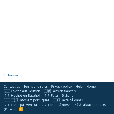
Forums
Contact us
Terms and rules
Privacy policy
Help
Home
🇩🇪 Fakten auf Deutsch
🇫🇷 Faits en français
🇪🇸 Hechos en Español
🇮🇹 Fatti in Italiano
🇧🇷 🇵🇹 Fatos em português
🇩🇰 Fakta på dansk
🇸🇪 Fakta på svenska
🇳🇴 Fakta på norsk
🇫🇮 Faktat suomeksi
🌍 Facts
R
S