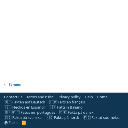
Forums
Contact us
Terms and rules
Privacy policy
Help
Home
🇩🇪 Fakten auf Deutsch
🇫🇷 Faits en français
🇪🇸 Hechos en Español
🇮🇹 Fatti in Italiano
🇧🇷 🇵🇹 Fatos em português
🇩🇰 Fakta på dansk
🇸🇪 Fakta på svenska
🇳🇴 Fakta på norsk
🇫🇮 Faktat suomeksi
🌍 Facts
R
S