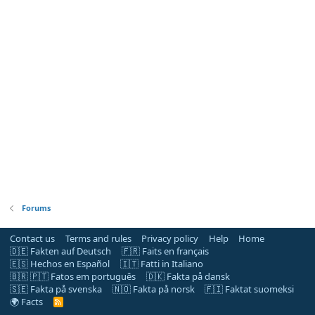
Forums
Contact us
Terms and rules
Privacy policy
Help
Home
🇩🇪 Fakten auf Deutsch
🇫🇷 Faits en français
🇪🇸 Hechos en Español
🇮🇹 Fatti in Italiano
🇧🇷 🇵🇹 Fatos em português
🇩🇰 Fakta på dansk
🇸🇪 Fakta på svenska
🇳🇴 Fakta på norsk
🇫🇮 Faktat suomeksi
🌍 Facts
R
S