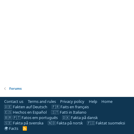
Forums
Contact us
Terms and rules
Privacy policy
Help
Home
🇩🇪 Fakten auf Deutsch
🇫🇷 Faits en français
🇪🇸 Hechos en Español
🇮🇹 Fatti in Italiano
🇧🇷 🇵🇹 Fatos em português
🇩🇰 Fakta på dansk
🇸🇪 Fakta på svenska
🇳🇴 Fakta på norsk
🇫🇮 Faktat suomeksi
🌍 Facts
R
S