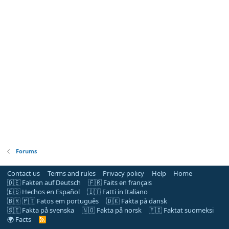
Forums
Contact us
Terms and rules
Privacy policy
Help
Home
🇩🇪 Fakten auf Deutsch
🇫🇷 Faits en français
🇪🇸 Hechos en Español
🇮🇹 Fatti in Italiano
🇧🇷 🇵🇹 Fatos em português
🇩🇰 Fakta på dansk
🇸🇪 Fakta på svenska
🇳🇴 Fakta på norsk
🇫🇮 Faktat suomeksi
🌍 Facts
R
S