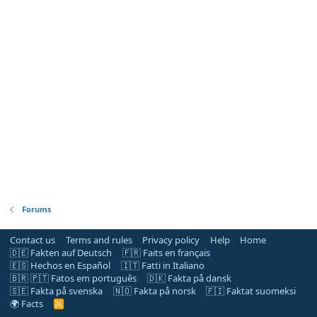
Forums
Contact us
Terms and rules
Privacy policy
Help
Home
🇩🇪 Fakten auf Deutsch
🇫🇷 Faits en français
🇪🇸 Hechos en Español
🇮🇹 Fatti in Italiano
🇧🇷 🇵🇹 Fatos em português
🇩🇰 Fakta på dansk
🇸🇪 Fakta på svenska
🇳🇴 Fakta på norsk
🇫🇮 Faktat suomeksi
🌍 Facts
R
S