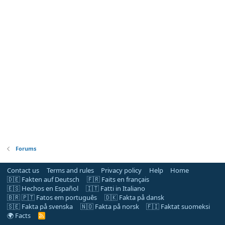
Forums
Contact us
Terms and rules
Privacy policy
Help
Home
🇩🇪 Fakten auf Deutsch
🇫🇷 Faits en français
🇪🇸 Hechos en Español
🇮🇹 Fatti in Italiano
🇧🇷 🇵🇹 Fatos em português
🇩🇰 Fakta på dansk
🇸🇪 Fakta på svenska
🇳🇴 Fakta på norsk
🇫🇮 Faktat suomeksi
🌍 Facts
R
S