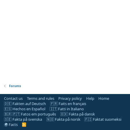
Forums
Contact us
Terms and rules
Privacy policy
Help
Home
🇩🇪 Fakten auf Deutsch
🇫🇷 Faits en français
🇪🇸 Hechos en Español
🇮🇹 Fatti in Italiano
🇧🇷 🇵🇹 Fatos em português
🇩🇰 Fakta på dansk
🇸🇪 Fakta på svenska
🇳🇴 Fakta på norsk
🇫🇮 Faktat suomeksi
🌍 Facts
R
S