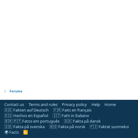
Forums
Contact us
Terms and rules
Privacy policy
Help
Home
🇩🇪 Fakten auf Deutsch
🇫🇷 Faits en français
🇪🇸 Hechos en Español
🇮🇹 Fatti in Italiano
🇧🇷 🇵🇹 Fatos em português
🇩🇰 Fakta på dansk
🇸🇪 Fakta på svenska
🇳🇴 Fakta på norsk
🇫🇮 Faktat suomeksi
🌍 Facts
R
S