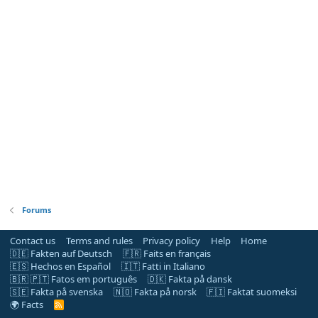
Forums
Contact us
Terms and rules
Privacy policy
Help
Home
🇩🇪 Fakten auf Deutsch
🇫🇷 Faits en français
🇪🇸 Hechos en Español
🇮🇹 Fatti in Italiano
🇧🇷 🇵🇹 Fatos em português
🇩🇰 Fakta på dansk
🇸🇪 Fakta på svenska
🇳🇴 Fakta på norsk
🇫🇮 Faktat suomeksi
🌍 Facts
R
S