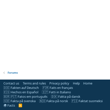
Forums
Contact us
Terms and rules
Privacy policy
Help
Home
🇩🇪 Fakten auf Deutsch
🇫🇷 Faits en français
🇪🇸 Hechos en Español
🇮🇹 Fatti in Italiano
🇧🇷 🇵🇹 Fatos em português
🇩🇰 Fakta på dansk
🇸🇪 Fakta på svenska
🇳🇴 Fakta på norsk
🇫🇮 Faktat suomeksi
🌍 Facts
R
S