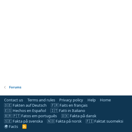
Forums
Contact us
Terms and rules
Privacy policy
Help
Home
🇩🇪 Fakten auf Deutsch
🇫🇷 Faits en français
🇪🇸 Hechos en Español
🇮🇹 Fatti in Italiano
🇧🇷 🇵🇹 Fatos em português
🇩🇰 Fakta på dansk
🇸🇪 Fakta på svenska
🇳🇴 Fakta på norsk
🇫🇮 Faktat suomeksi
🌍 Facts
R
S