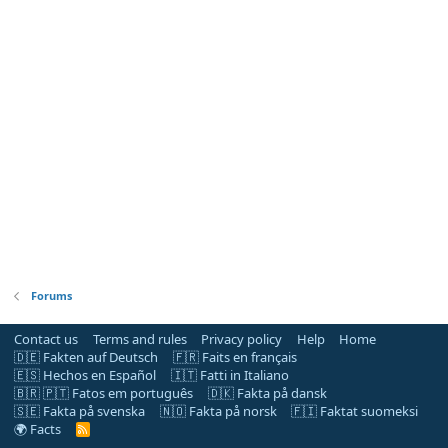
Forums
Contact us
Terms and rules
Privacy policy
Help
Home
🇩🇪 Fakten auf Deutsch
🇫🇷 Faits en français
🇪🇸 Hechos en Español
🇮🇹 Fatti in Italiano
🇧🇷 🇵🇹 Fatos em português
🇩🇰 Fakta på dansk
🇸🇪 Fakta på svenska
🇳🇴 Fakta på norsk
🇫🇮 Faktat suomeksi
🌍 Facts
R
S