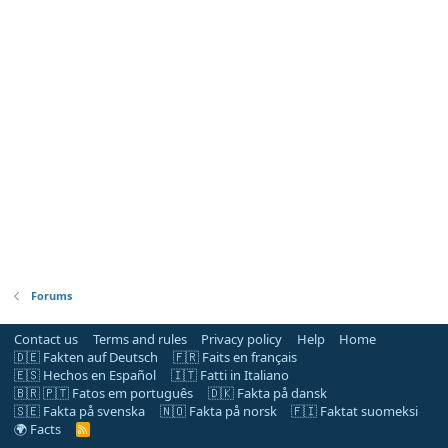
Forums
Contact us
Terms and rules
Privacy policy
Help
Home
🇩🇪 Fakten auf Deutsch
🇫🇷 Faits en français
🇪🇸 Hechos en Español
🇮🇹 Fatti in Italiano
🇧🇷 🇵🇹 Fatos em português
🇩🇰 Fakta på dansk
🇸🇪 Fakta på svenska
🇳🇴 Fakta på norsk
🇫🇮 Faktat suomeksi
🌍 Facts
R
S