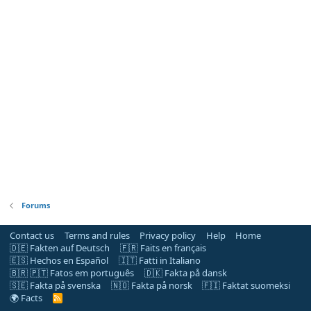
Forums
Contact us
Terms and rules
Privacy policy
Help
Home
🇩🇪 Fakten auf Deutsch
🇫🇷 Faits en français
🇪🇸 Hechos en Español
🇮🇹 Fatti in Italiano
🇧🇷 🇵🇹 Fatos em português
🇩🇰 Fakta på dansk
🇸🇪 Fakta på svenska
🇳🇴 Fakta på norsk
🇫🇮 Faktat suomeksi
🌍 Facts
R
S