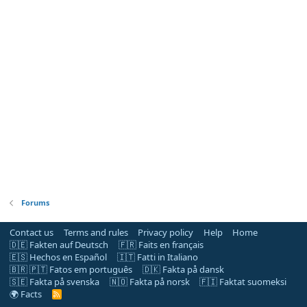
Forums
Contact us
Terms and rules
Privacy policy
Help
Home
🇩🇪 Fakten auf Deutsch
🇫🇷 Faits en français
🇪🇸 Hechos en Español
🇮🇹 Fatti in Italiano
🇧🇷 🇵🇹 Fatos em português
🇩🇰 Fakta på dansk
🇸🇪 Fakta på svenska
🇳🇴 Fakta på norsk
🇫🇮 Faktat suomeksi
🌍 Facts
R
S