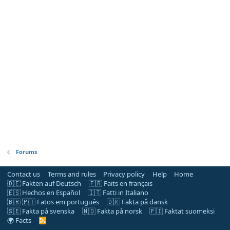
Forums
Contact us
Terms and rules
Privacy policy
Help
Home
🇩🇪 Fakten auf Deutsch
🇫🇷 Faits en français
🇪🇸 Hechos en Español
🇮🇹 Fatti in Italiano
🇧🇷 🇵🇹 Fatos em português
🇩🇰 Fakta på dansk
🇸🇪 Fakta på svenska
🇳🇴 Fakta på norsk
🇫🇮 Faktat suomeksi
🌍 Facts
R
S