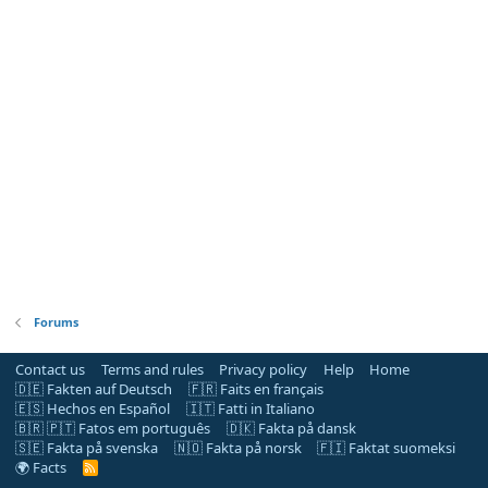
Forums
Contact us
Terms and rules
Privacy policy
Help
Home
🇩🇪 Fakten auf Deutsch
🇫🇷 Faits en français
🇪🇸 Hechos en Español
🇮🇹 Fatti in Italiano
🇧🇷 🇵🇹 Fatos em português
🇩🇰 Fakta på dansk
🇸🇪 Fakta på svenska
🇳🇴 Fakta på norsk
🇫🇮 Faktat suomeksi
🌍 Facts
R
S