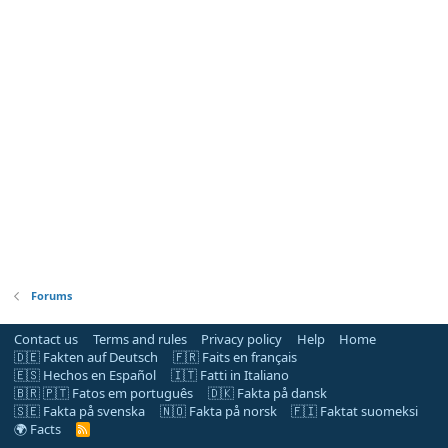
Forums
Contact us
Terms and rules
Privacy policy
Help
Home
🇩🇪 Fakten auf Deutsch
🇫🇷 Faits en français
🇪🇸 Hechos en Español
🇮🇹 Fatti in Italiano
🇧🇷 🇵🇹 Fatos em português
🇩🇰 Fakta på dansk
🇸🇪 Fakta på svenska
🇳🇴 Fakta på norsk
🇫🇮 Faktat suomeksi
🌍 Facts
R
S