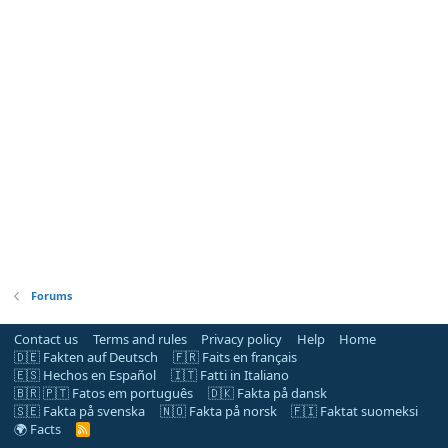
Forums
Contact us
Terms and rules
Privacy policy
Help
Home
🇩🇪 Fakten auf Deutsch
🇫🇷 Faits en français
🇪🇸 Hechos en Español
🇮🇹 Fatti in Italiano
🇧🇷 🇵🇹 Fatos em português
🇩🇰 Fakta på dansk
🇸🇪 Fakta på svenska
🇳🇴 Fakta på norsk
🇫🇮 Faktat suomeksi
🌍 Facts
R
S