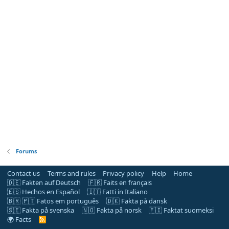
Forums
Contact us
Terms and rules
Privacy policy
Help
Home
🇩🇪 Fakten auf Deutsch
🇫🇷 Faits en français
🇪🇸 Hechos en Español
🇮🇹 Fatti in Italiano
🇧🇷 🇵🇹 Fatos em português
🇩🇰 Fakta på dansk
🇸🇪 Fakta på svenska
🇳🇴 Fakta på norsk
🇫🇮 Faktat suomeksi
🌍 Facts
R
S