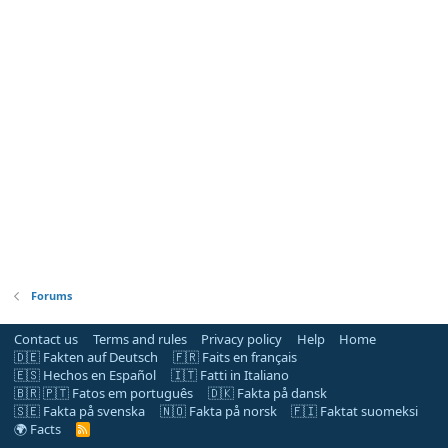
Forums
Contact us
Terms and rules
Privacy policy
Help
Home
🇩🇪 Fakten auf Deutsch
🇫🇷 Faits en français
🇪🇸 Hechos en Español
🇮🇹 Fatti in Italiano
🇧🇷 🇵🇹 Fatos em português
🇩🇰 Fakta på dansk
🇸🇪 Fakta på svenska
🇳🇴 Fakta på norsk
🇫🇮 Faktat suomeksi
🌍 Facts
R
S