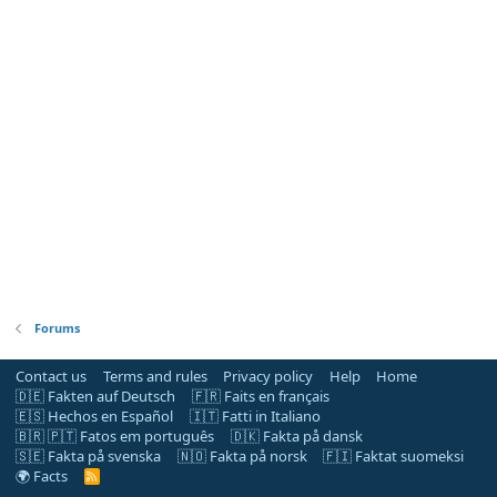
Forums
Contact us
Terms and rules
Privacy policy
Help
Home
🇩🇪 Fakten auf Deutsch
🇫🇷 Faits en français
🇪🇸 Hechos en Español
🇮🇹 Fatti in Italiano
🇧🇷 🇵🇹 Fatos em português
🇩🇰 Fakta på dansk
🇸🇪 Fakta på svenska
🇳🇴 Fakta på norsk
🇫🇮 Faktat suomeksi
🌍 Facts
R
S