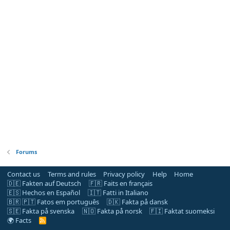
Forums
Contact us
Terms and rules
Privacy policy
Help
Home
🇩🇪 Fakten auf Deutsch
🇫🇷 Faits en français
🇪🇸 Hechos en Español
🇮🇹 Fatti in Italiano
🇧🇷 🇵🇹 Fatos em português
🇩🇰 Fakta på dansk
🇸🇪 Fakta på svenska
🇳🇴 Fakta på norsk
🇫🇮 Faktat suomeksi
🌍 Facts
R
S