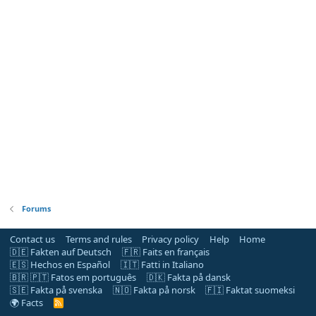
Forums
Contact us
Terms and rules
Privacy policy
Help
Home
🇩🇪 Fakten auf Deutsch
🇫🇷 Faits en français
🇪🇸 Hechos en Español
🇮🇹 Fatti in Italiano
🇧🇷 🇵🇹 Fatos em português
🇩🇰 Fakta på dansk
🇸🇪 Fakta på svenska
🇳🇴 Fakta på norsk
🇫🇮 Faktat suomeksi
🌍 Facts
R
S