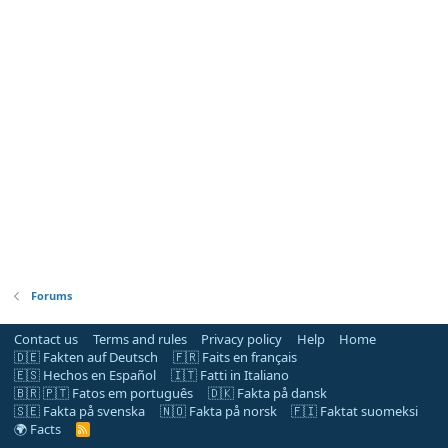
Forums
Contact us
Terms and rules
Privacy policy
Help
Home
🇩🇪 Fakten auf Deutsch
🇫🇷 Faits en français
🇪🇸 Hechos en Español
🇮🇹 Fatti in Italiano
🇧🇷 🇵🇹 Fatos em português
🇩🇰 Fakta på dansk
🇸🇪 Fakta på svenska
🇳🇴 Fakta på norsk
🇫🇮 Faktat suomeksi
🌍 Facts
R
S