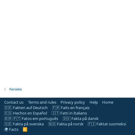
Forums
Contact us
Terms and rules
Privacy policy
Help
Home
🇩🇪 Fakten auf Deutsch
🇫🇷 Faits en français
🇪🇸 Hechos en Español
🇮🇹 Fatti in Italiano
🇧🇷 🇵🇹 Fatos em português
🇩🇰 Fakta på dansk
🇸🇪 Fakta på svenska
🇳🇴 Fakta på norsk
🇫🇮 Faktat suomeksi
🌍 Facts
R
S