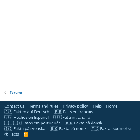
Forums
Contact us
Terms and rules
Privacy policy
Help
Home
🇩🇪 Fakten auf Deutsch
🇫🇷 Faits en français
🇪🇸 Hechos en Español
🇮🇹 Fatti in Italiano
🇧🇷 🇵🇹 Fatos em português
🇩🇰 Fakta på dansk
🇸🇪 Fakta på svenska
🇳🇴 Fakta på norsk
🇫🇮 Faktat suomeksi
🌍 Facts
R
S