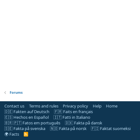
Forums
Contact us
Terms and rules
Privacy policy
Help
Home
🇩🇪 Fakten auf Deutsch
🇫🇷 Faits en français
🇪🇸 Hechos en Español
🇮🇹 Fatti in Italiano
🇧🇷 🇵🇹 Fatos em português
🇩🇰 Fakta på dansk
🇸🇪 Fakta på svenska
🇳🇴 Fakta på norsk
🇫🇮 Faktat suomeksi
🌍 Facts
R
S