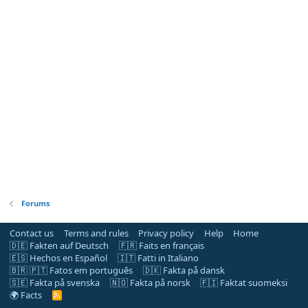
Forums
Contact us
Terms and rules
Privacy policy
Help
Home
🇩🇪 Fakten auf Deutsch
🇫🇷 Faits en français
🇪🇸 Hechos en Español
🇮🇹 Fatti in Italiano
🇧🇷 🇵🇹 Fatos em português
🇩🇰 Fakta på dansk
🇸🇪 Fakta på svenska
🇳🇴 Fakta på norsk
🇫🇮 Faktat suomeksi
🌍 Facts
R
S