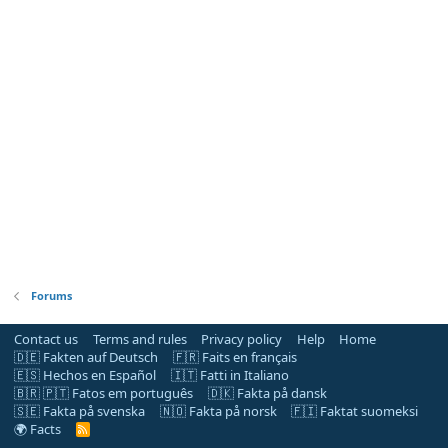
Forums
Contact us
Terms and rules
Privacy policy
Help
Home
🇩🇪 Fakten auf Deutsch
🇫🇷 Faits en français
🇪🇸 Hechos en Español
🇮🇹 Fatti in Italiano
🇧🇷 🇵🇹 Fatos em português
🇩🇰 Fakta på dansk
🇸🇪 Fakta på svenska
🇳🇴 Fakta på norsk
🇫🇮 Faktat suomeksi
🌍 Facts
R
S