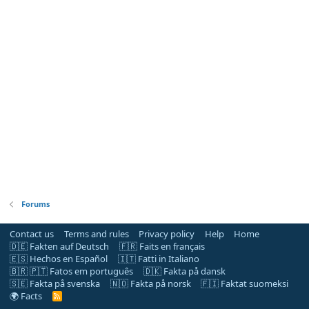
Forums
Contact us
Terms and rules
Privacy policy
Help
Home
🇩🇪 Fakten auf Deutsch
🇫🇷 Faits en français
🇪🇸 Hechos en Español
🇮🇹 Fatti in Italiano
🇧🇷 🇵🇹 Fatos em português
🇩🇰 Fakta på dansk
🇸🇪 Fakta på svenska
🇳🇴 Fakta på norsk
🇫🇮 Faktat suomeksi
🌍 Facts
R
S