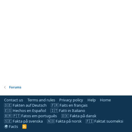
Forums
Contact us
Terms and rules
Privacy policy
Help
Home
🇩🇪 Fakten auf Deutsch
🇫🇷 Faits en français
🇪🇸 Hechos en Español
🇮🇹 Fatti in Italiano
🇧🇷 🇵🇹 Fatos em português
🇩🇰 Fakta på dansk
🇸🇪 Fakta på svenska
🇳🇴 Fakta på norsk
🇫🇮 Faktat suomeksi
🌍 Facts
R
S