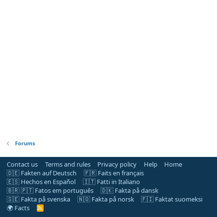
Forums
Contact us
Terms and rules
Privacy policy
Help
Home
🇩🇪 Fakten auf Deutsch
🇫🇷 Faits en français
🇪🇸 Hechos en Español
🇮🇹 Fatti in Italiano
🇧🇷 🇵🇹 Fatos em português
🇩🇰 Fakta på dansk
🇸🇪 Fakta på svenska
🇳🇴 Fakta på norsk
🇫🇮 Faktat suomeksi
🌍 Facts
R
S