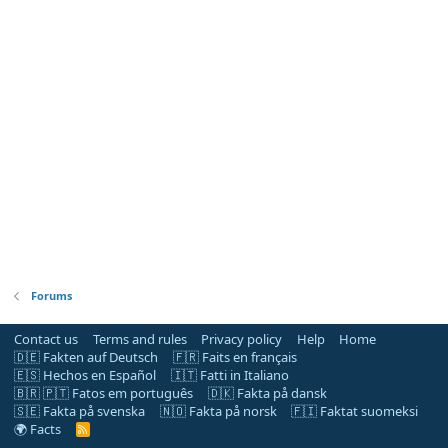
Forums
Contact us
Terms and rules
Privacy policy
Help
Home
🇩🇪 Fakten auf Deutsch
🇫🇷 Faits en français
🇪🇸 Hechos en Español
🇮🇹 Fatti in Italiano
🇧🇷 🇵🇹 Fatos em português
🇩🇰 Fakta på dansk
🇸🇪 Fakta på svenska
🇳🇴 Fakta på norsk
🇫🇮 Faktat suomeksi
🌍 Facts
R
S