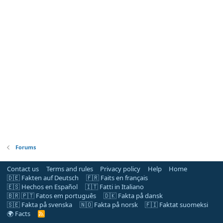
Forums
Contact us
Terms and rules
Privacy policy
Help
Home
🇩🇪 Fakten auf Deutsch
🇫🇷 Faits en français
🇪🇸 Hechos en Español
🇮🇹 Fatti in Italiano
🇧🇷 🇵🇹 Fatos em português
🇩🇰 Fakta på dansk
🇸🇪 Fakta på svenska
🇳🇴 Fakta på norsk
🇫🇮 Faktat suomeksi
🌍 Facts
R
S