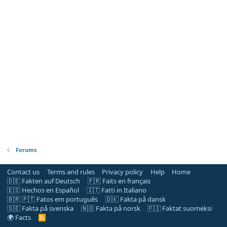
Forums
Contact us
Terms and rules
Privacy policy
Help
Home
🇩🇪 Fakten auf Deutsch
🇫🇷 Faits en français
🇪🇸 Hechos en Español
🇮🇹 Fatti in Italiano
🇧🇷 🇵🇹 Fatos em português
🇩🇰 Fakta på dansk
🇸🇪 Fakta på svenska
🇳🇴 Fakta på norsk
🇫🇮 Faktat suomeksi
🌍 Facts
R
S