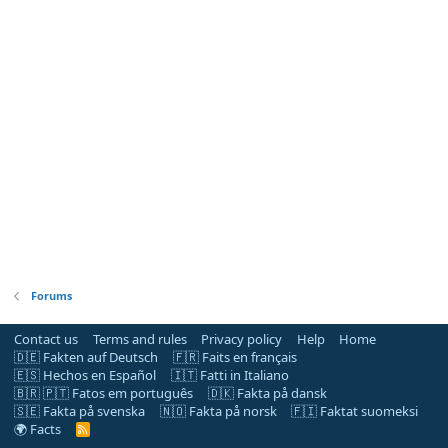
Forums
Contact us
Terms and rules
Privacy policy
Help
Home
🇩🇪 Fakten auf Deutsch
🇫🇷 Faits en français
🇪🇸 Hechos en Español
🇮🇹 Fatti in Italiano
🇧🇷 🇵🇹 Fatos em português
🇩🇰 Fakta på dansk
🇸🇪 Fakta på svenska
🇳🇴 Fakta på norsk
🇫🇮 Faktat suomeksi
🌍 Facts
R
S