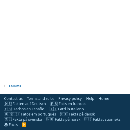
Forums
Contact us
Terms and rules
Privacy policy
Help
Home
🇩🇪 Fakten auf Deutsch
🇫🇷 Faits en français
🇪🇸 Hechos en Español
🇮🇹 Fatti in Italiano
🇧🇷 🇵🇹 Fatos em português
🇩🇰 Fakta på dansk
🇸🇪 Fakta på svenska
🇳🇴 Fakta på norsk
🇫🇮 Faktat suomeksi
🌍 Facts
R
S