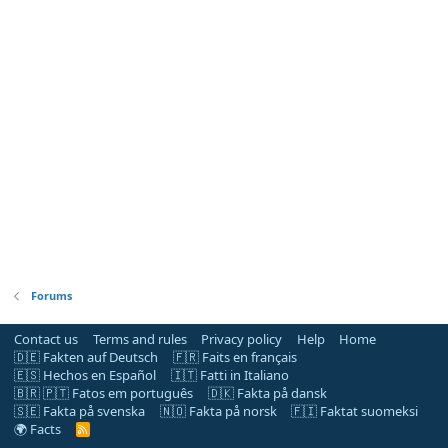
Forums
Contact us
Terms and rules
Privacy policy
Help
Home
🇩🇪 Fakten auf Deutsch
🇫🇷 Faits en français
🇪🇸 Hechos en Español
🇮🇹 Fatti in Italiano
🇧🇷 🇵🇹 Fatos em português
🇩🇰 Fakta på dansk
🇸🇪 Fakta på svenska
🇳🇴 Fakta på norsk
🇫🇮 Faktat suomeksi
🌍 Facts
R
S