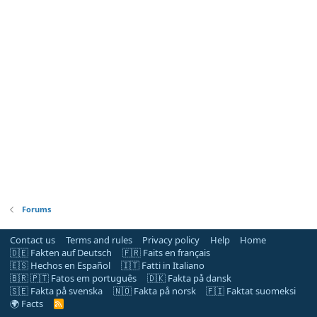
Forums
Contact us
Terms and rules
Privacy policy
Help
Home
🇩🇪 Fakten auf Deutsch
🇫🇷 Faits en français
🇪🇸 Hechos en Español
🇮🇹 Fatti in Italiano
🇧🇷 🇵🇹 Fatos em português
🇩🇰 Fakta på dansk
🇸🇪 Fakta på svenska
🇳🇴 Fakta på norsk
🇫🇮 Faktat suomeksi
🌍 Facts
R
S