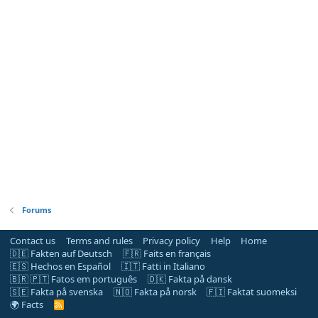
Forums
Contact us
Terms and rules
Privacy policy
Help
Home
🇩🇪 Fakten auf Deutsch
🇫🇷 Faits en français
🇪🇸 Hechos en Español
🇮🇹 Fatti in Italiano
🇧🇷 🇵🇹 Fatos em português
🇩🇰 Fakta på dansk
🇸🇪 Fakta på svenska
🇳🇴 Fakta på norsk
🇫🇮 Faktat suomeksi
🌍 Facts
R
S