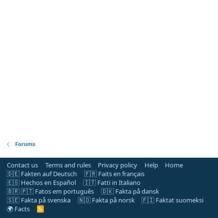
Forums
Contact us
Terms and rules
Privacy policy
Help
Home
🇩🇪 Fakten auf Deutsch
🇫🇷 Faits en français
🇪🇸 Hechos en Español
🇮🇹 Fatti in Italiano
🇧🇷 🇵🇹 Fatos em português
🇩🇰 Fakta på dansk
🇸🇪 Fakta på svenska
🇳🇴 Fakta på norsk
🇫🇮 Faktat suomeksi
🌍 Facts
R
S