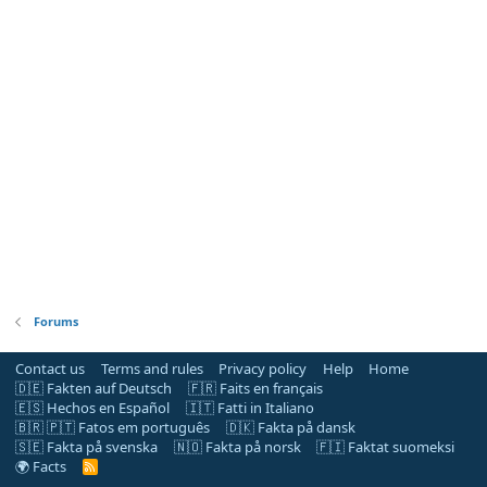
Forums
Contact us
Terms and rules
Privacy policy
Help
Home
🇩🇪 Fakten auf Deutsch
🇫🇷 Faits en français
🇪🇸 Hechos en Español
🇮🇹 Fatti in Italiano
🇧🇷 🇵🇹 Fatos em português
🇩🇰 Fakta på dansk
🇸🇪 Fakta på svenska
🇳🇴 Fakta på norsk
🇫🇮 Faktat suomeksi
🌍 Facts
R
S