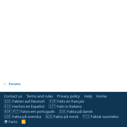
Forums
Contact us
Terms and rules
Privacy policy
Help
Home
🇩🇪 Fakten auf Deutsch
🇫🇷 Faits en français
🇪🇸 Hechos en Español
🇮🇹 Fatti in Italiano
🇧🇷 🇵🇹 Fatos em português
🇩🇰 Fakta på dansk
🇸🇪 Fakta på svenska
🇳🇴 Fakta på norsk
🇫🇮 Faktat suomeksi
🌍 Facts
R
S