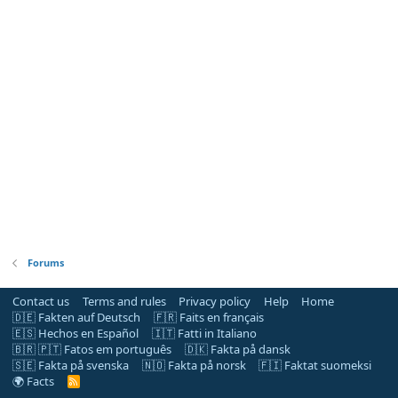
Forums
Contact us
Terms and rules
Privacy policy
Help
Home
🇩🇪 Fakten auf Deutsch
🇫🇷 Faits en français
🇪🇸 Hechos en Español
🇮🇹 Fatti in Italiano
🇧🇷 🇵🇹 Fatos em português
🇩🇰 Fakta på dansk
🇸🇪 Fakta på svenska
🇳🇴 Fakta på norsk
🇫🇮 Faktat suomeksi
🌍 Facts
R
S