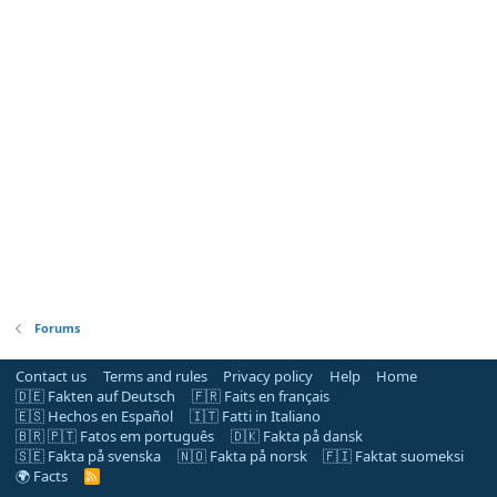
Forums
Contact us
Terms and rules
Privacy policy
Help
Home
🇩🇪 Fakten auf Deutsch
🇫🇷 Faits en français
🇪🇸 Hechos en Español
🇮🇹 Fatti in Italiano
🇧🇷 🇵🇹 Fatos em português
🇩🇰 Fakta på dansk
🇸🇪 Fakta på svenska
🇳🇴 Fakta på norsk
🇫🇮 Faktat suomeksi
🌍 Facts
R
S